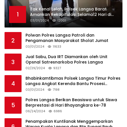
Tak Kenal Lelah, Polsek Langsa Barat
1
Amankan Rekapitulasi Selama12 Hari di
Kecamatan Baro
03/01/2024
12001
Polwan Polres Langsa Patroli dan
2
Pengamanan Masyarakat Sholat Jumat
03/01/2024
11633
Jual Sabu, Dua IRT Diamankan oleh Unit
3
Opsnal Satresnarkoba Polres Langsa
02/29/2024
9327
Bhabinkamtibmas Polsek Langsa Timur Polres
4
Langsa Angkat Kerenda Bantu Prosesi
Pemakaman Warga
03/01/2024
7198
Polres Langsa Berikan Beasiswa untuk Siswa
5
Berprestasi di Hari Bhayangkara ke-78
06/24/2024
6986
Penampakan Kuntilanak Menggemparkan
6
Warga Kuala Langsa dan Btn Sungai Pauh