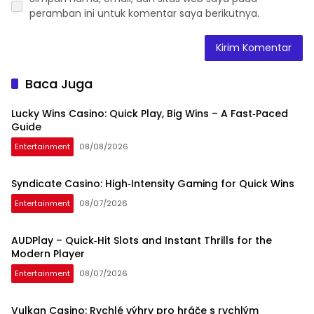
peramban ini untuk komentar saya berikutnya.
Baca Juga
Lucky Wins Casino: Quick Play, Big Wins – A Fast‑Paced
Guide
Entertainment
08/08/2026
Syndicate Casino: High‑Intensity Gaming for Quick Wins
Entertainment
08/07/2026
AUDPlay – Quick‑Hit Slots and Instant Thrills for the
Modern Player
Entertainment
08/07/2026
Vulkan Casino: Rychlé výhry pro hráče s rychlým