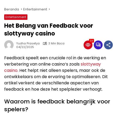
Beranda
Entertainment
Entertainment
Het Belang van Feedback voor
slottyway casino
94
Yudha Prasetya
3 Min Baca
04/22/2025
Feedback speelt een cruciale rol in de werking en
verbetering van online casino’s zoals
slottyway
casino
. Het helpt niet alleen spelers, maar ook de
ontwikkelaars om de ervaring te optimaliseren. Dit
artikel verkent de verschillende aspecten van
feedback en hoe deze het spelplezier verhoogt.
Waarom is feedback belangrijk voor
spelers?