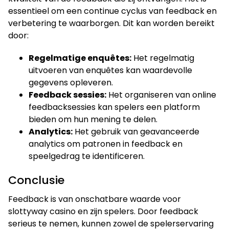
essentieel om een continue cyclus van feedback en
verbetering te waarborgen. Dit kan worden bereikt
door:
Regelmatige enquêtes:
Het regelmatig
uitvoeren van enquêtes kan waardevolle
gegevens opleveren.
Feedback sessies:
Het organiseren van online
feedbacksessies kan spelers een platform
bieden om hun mening te delen.
Analytics:
Het gebruik van geavanceerde
analytics om patronen in feedback en
speelgedrag te identificeren.
Conclusie
Feedback is van onschatbare waarde voor
slottyway casino en zijn spelers. Door feedback
serieus te nemen, kunnen zowel de spelerservaring