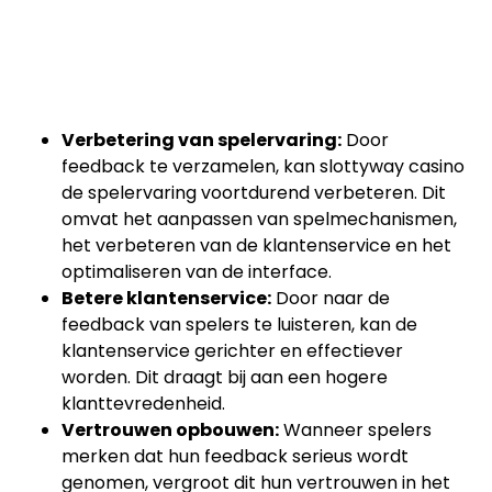
Verbetering van spelervaring:
Door
feedback te verzamelen, kan slottyway casino
de spelervaring voortdurend verbeteren. Dit
omvat het aanpassen van spelmechanismen,
het verbeteren van de klantenservice en het
optimaliseren van de interface.
Betere klantenservice:
Door naar de
feedback van spelers te luisteren, kan de
klantenservice gerichter en effectiever
worden. Dit draagt bij aan een hogere
klanttevredenheid.
Vertrouwen opbouwen:
Wanneer spelers
merken dat hun feedback serieus wordt
genomen, vergroot dit hun vertrouwen in het