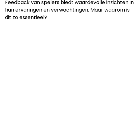
Feedback van spelers biedt waardevolle inzichten in
hun ervaringen en verwachtingen. Maar waarom is
dit zo essentieel?