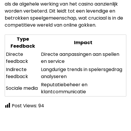
als de algehele werking van het casino aanzienlijk
worden verbeterd. Dit leidt tot een levendige en
betrokken speelgemeenschap, wat cruciaal is in de
competitieve wereld van online gokken.
Type
Impact
Feedback
Directe
Directe aanpassingen aan spellen
feedback
en service
Indirecte
Langdurige trends in spelersgedrag
feedback
analyseren
Reputatiebeheer en
Sociale media
klantcommunicatie
Post Views:
94