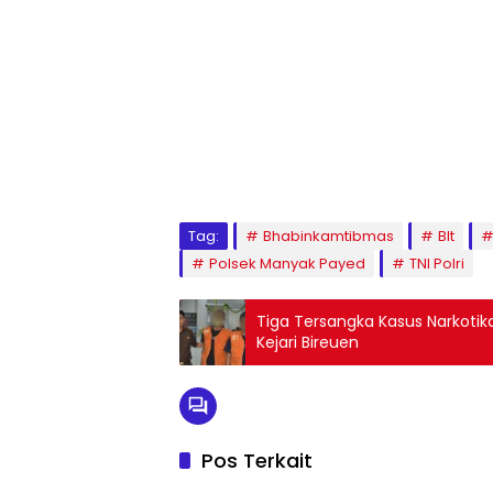
Tag:
Bhabinkamtibmas
Blt
Polsek Manyak Payed
TNI Polri
Tiga Tersangka Kasus Narkotik
Kejari Bireuen
Pos Terkait