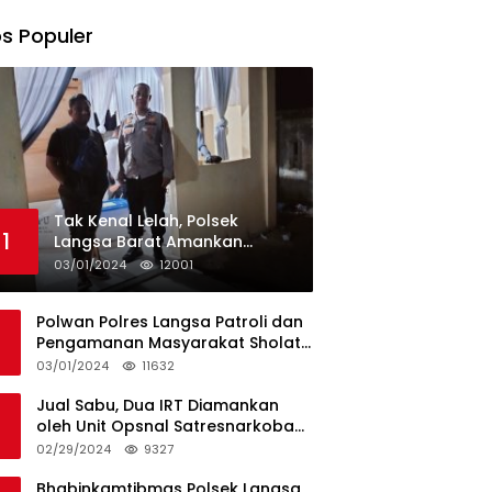
s Populer
Tak Kenal Lelah, Polsek
1
Langsa Barat Amankan
Rekapitulasi Selama12 Hari di
03/01/2024
12001
Kecamatan Baro
Polwan Polres Langsa Patroli dan
Pengamanan Masyarakat Sholat
Jumat
03/01/2024
11632
Jual Sabu, Dua IRT Diamankan
oleh Unit Opsnal Satresnarkoba
Polres Langsa
02/29/2024
9327
Bhabinkamtibmas Polsek Langsa