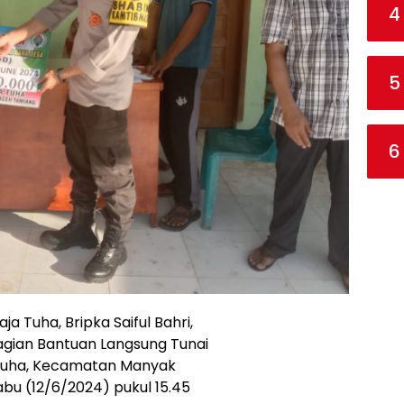
4
5
6
 Tuha, Bripka Saiful Bahri,
ian Bantuan Langsung Tunai
 Tuha, Kecamatan Manyak
bu (12/6/2024) pukul 15.45