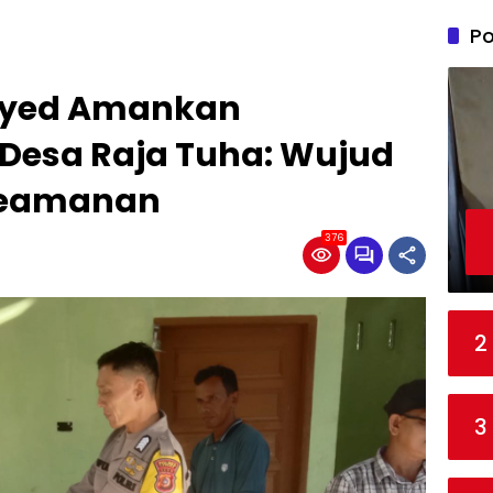
Po
ayed Amankan
 Desa Raja Tuha: Wujud
Keamanan
376
2
3