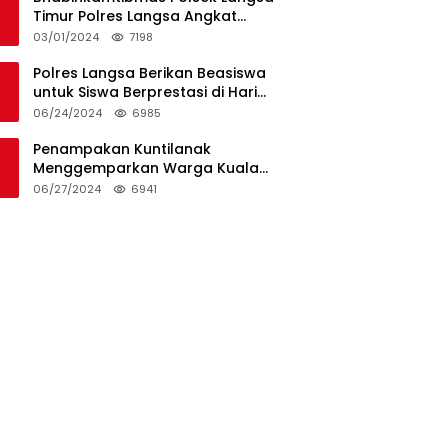
Timur Polres Langsa Angkat
Kerenda Bantu Prosesi
03/01/2024
7198
Pemakaman Warga
Polres Langsa Berikan Beasiswa
untuk Siswa Berprestasi di Hari
Bhayangkara ke-78
06/24/2024
6985
Penampakan Kuntilanak
Menggemparkan Warga Kuala
Langsa dan Btn Sungai Pauh
06/27/2024
6941