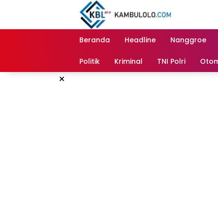
Langsung
ke
konten
Beranda
Headline
Nanggroe
Politik
Kriminal
TNI Polri
Otom
×