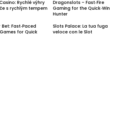
Casino: Rychlé výhry
Dragonslots – Fast‑Fire
áče s rychlým tempem
Gaming for the Quick‑Win
Hunter
 Bet: Fast‑Paced
Slots Palace: La tua fuga
 Games for Quick
veloce con le Slot