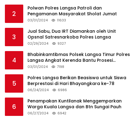
Polwan Polres Langsa Patroli dan
2
Pengamanan Masyarakat Sholat Jumat
03/01/2024
11633
Jual Sabu, Dua IRT Diamankan oleh Unit
3
Opsnal Satresnarkoba Polres Langsa
02/29/2024
9327
Bhabinkamtibmas Polsek Langsa Timur Polres
4
Langsa Angkat Kerenda Bantu Prosesi
Pemakaman Warga
03/01/2024
7198
Polres Langsa Berikan Beasiswa untuk Siswa
5
Berprestasi di Hari Bhayangkara ke-78
06/24/2024
6986
Penampakan Kuntilanak Menggemparkan
6
Warga Kuala Langsa dan Btn Sungai Pauh
06/27/2024
6942