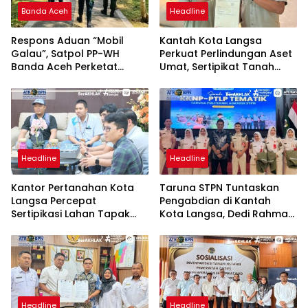
Banda Aceh
Headline
Respons Aduan “Mobil
Kantah Kota Langsa
Galau”, Satpol PP-WH
Perkuat Perlindungan Aset
Banda Aceh Perketat
Umat, Sertipikat Tanah
Pengawasan Hutan Kota
Wakaf Diserahkan di
Tibang
Gampong Karang Anyar
Headline
Headline
Kantor Pertanahan Kota
Taruna STPN Tuntaskan
Langsa Percepat
Pengabdian di Kantah
Sertipikasi Lahan Tapak
Kota Langsa, Dedi Rahmat
Tower PLN, Wujud Nyata
Sukarya Apresiasi Dedikasi
Pengamanan Aset
untuk Pelayanan
Strategis Negara
Pertanahan
Headline
Headline