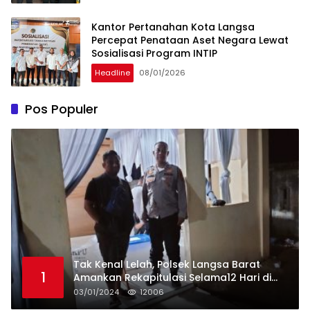
Kantor Pertanahan Kota Langsa
Percepat Penataan Aset Negara Lewat
Sosialisasi Program INTIP
Headline
08/01/2026
Pos Populer
Tak Kenal Lelah, Polsek Langsa Barat
1
Amankan Rekapitulasi Selama12 Hari di
Kecamatan Baro
03/01/2024
12006