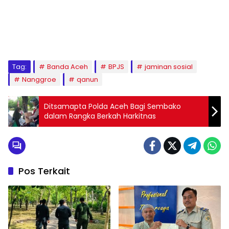
Tag:
Banda Aceh
BPJS
jaminan sosial
Nanggroe
qanun
Ditsamapta Polda Aceh Bagi Sembako
dalam Rangka Berkah Harkitnas
Pos Terkait