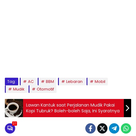
Tag:
AC
BBM
Lebaran
Mobil
Mudik
Otomotif
Lawan Kantuk saat Perjalanan Mudik Pakai
Kopi Tubruk? Boleh-boleh Saja, Ini Syaratnya
27