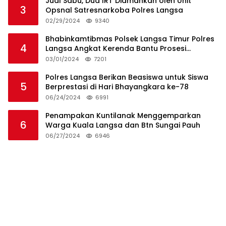
Jual Sabu, Dua IRT Diamankan oleh Unit
3
Opsnal Satresnarkoba Polres Langsa
02/29/2024
9340
Bhabinkamtibmas Polsek Langsa Timur Polres
4
Langsa Angkat Kerenda Bantu Prosesi
Pemakaman Warga
03/01/2024
7201
Polres Langsa Berikan Beasiswa untuk Siswa
5
Berprestasi di Hari Bhayangkara ke-78
06/24/2024
6991
Penampakan Kuntilanak Menggemparkan
6
Warga Kuala Langsa dan Btn Sungai Pauh
06/27/2024
6946