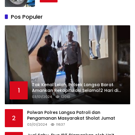
Pos Populer
Tak Kenal Lelah, Polsek Langsa Barat
1
Amankan Rekapitulasi Selama12 Hari di
Kecamatan Baro
03/01/2024
12010
Polwan Polres Langsa Patroli dan
2
Pengamanan Masyarakat Sholat Jumat
03/01/2024
11637