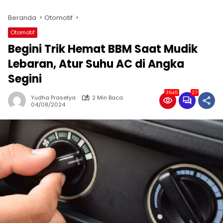
Beranda
Otomotif
Otomotif
Begini Trik Hemat BBM Saat Mudik
Lebaran, Atur Suhu AC di Angka
Segini
3645
27
Yudha Prasetya
2 Min Baca
04/08/2024