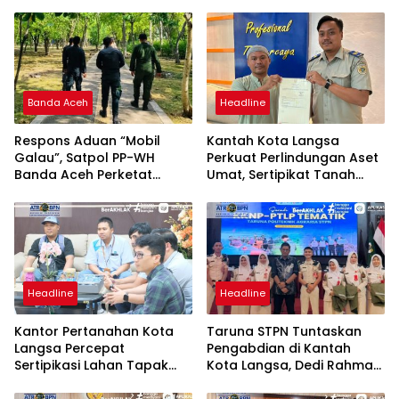
Banda Aceh
Headline
Respons Aduan “Mobil
Kantah Kota Langsa
Galau”, Satpol PP-WH
Perkuat Perlindungan Aset
Banda Aceh Perketat
Umat, Sertipikat Tanah
Pengawasan Hutan Kota
Wakaf Diserahkan di
Tibang
Gampong Karang Anyar
Headline
Headline
Kantor Pertanahan Kota
Taruna STPN Tuntaskan
Langsa Percepat
Pengabdian di Kantah
Sertipikasi Lahan Tapak
Kota Langsa, Dedi Rahmat
Tower PLN, Wujud Nyata
Sukarya Apresiasi Dedikasi
Pengamanan Aset
untuk Pelayanan