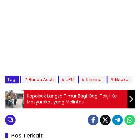
Tag:
Banda Aceh
JPU
Kriminal
tiktoker
Kapolsek Langsa Timur Bagi-Bagi Takjil Ke
Masyarakat yang Melintas
Pos Terkait