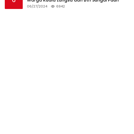
6
Warga Kuala Langsa dan Btn Sungai Pauh
06/27/2024
6942