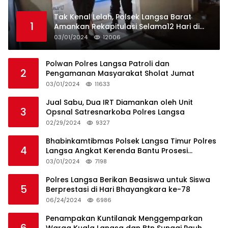
Tak Kenal Lelah, Polsek Langsa Barat
1
Amankan Rekapitulasi Selama12 Hari di
Kecamatan Baro
03/01/2024
12006
Polwan Polres Langsa Patroli dan
2
Pengamanan Masyarakat Sholat Jumat
03/01/2024
11633
Jual Sabu, Dua IRT Diamankan oleh Unit
3
Opsnal Satresnarkoba Polres Langsa
02/29/2024
9327
Bhabinkamtibmas Polsek Langsa Timur Polres
4
Langsa Angkat Kerenda Bantu Prosesi
Pemakaman Warga
03/01/2024
7198
Polres Langsa Berikan Beasiswa untuk Siswa
5
Berprestasi di Hari Bhayangkara ke-78
06/24/2024
6986
Penampakan Kuntilanak Menggemparkan