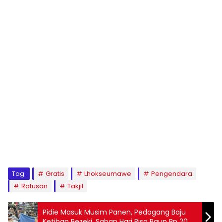
Tag:
Gratis
Lhokseumawe
Pengendara
Ratusan
Takjil
Pidie Masuk Musim Panen, Pedagang Baju
Ketiban Rezeki, Saban Hari Bisa Raup Rp 20