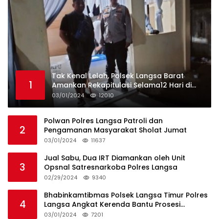
Tak Kenal Lelah, Polsek Langsa Barat
1
Amankan Rekapitulasi Selama12 Hari di
Kecamatan Baro
03/01/2024
12010
Polwan Polres Langsa Patroli dan
2
Pengamanan Masyarakat Sholat Jumat
03/01/2024
11637
Jual Sabu, Dua IRT Diamankan oleh Unit
3
Opsnal Satresnarkoba Polres Langsa
02/29/2024
9340
Bhabinkamtibmas Polsek Langsa Timur Polres
4
Langsa Angkat Kerenda Bantu Prosesi
Pemakaman Warga
03/01/2024
7201