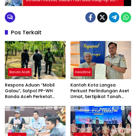
Juta
Pos Terkait
Banda Aceh
Headline
Respons Aduan “Mobil
Kantah Kota Langsa
Galau”, Satpol PP-WH
Perkuat Perlindungan Aset
Banda Aceh Perketat
Umat, Sertipikat Tanah
Pengawasan Hutan Kota
Wakaf Diserahkan di
Tibang
Gampong Karang Anyar