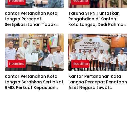
Headline
Headline
Kantor Pertanahan Kota
Taruna STPN Tuntaskan
Langsa Percepat
Pengabdian di Kantah
Sertipikasi Lahan Tapak
Kota Langsa, Dedi Rahmat
Tower PLN, Wujud Nyata
Sukarya Apresiasi Dedikasi
Pengamanan Aset
untuk Pelayanan
Strategis Negara
Pertanahan
Headline
Headline
Kantor Pertanahan Kota
Kantor Pertanahan Kota
Langsa Serahkan Sertipikat
Langsa Percepat Penataan
BMD, Perkuat Kepastian
Aset Negara Lewat
Hukum Aset Pemerintah
Sosialisasi Program INTIP
Daerah