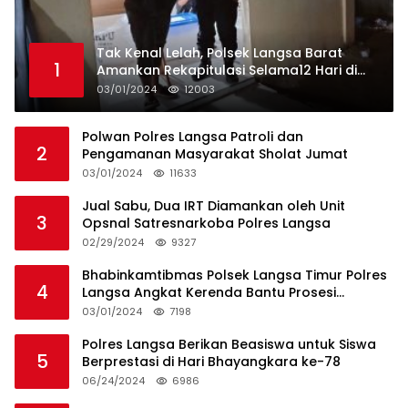
Tak Kenal Lelah, Polsek Langsa Barat
1
Amankan Rekapitulasi Selama12 Hari di
Kecamatan Baro
03/01/2024
12003
Polwan Polres Langsa Patroli dan
2
Pengamanan Masyarakat Sholat Jumat
03/01/2024
11633
Jual Sabu, Dua IRT Diamankan oleh Unit
3
Opsnal Satresnarkoba Polres Langsa
02/29/2024
9327
Bhabinkamtibmas Polsek Langsa Timur Polres
4
Langsa Angkat Kerenda Bantu Prosesi
Pemakaman Warga
03/01/2024
7198
Polres Langsa Berikan Beasiswa untuk Siswa
5
Berprestasi di Hari Bhayangkara ke-78
06/24/2024
6986