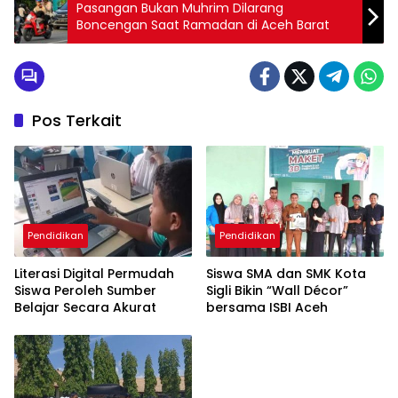
Pasangan Bukan Muhrim Dilarang
Boncengan Saat Ramadan di Aceh Barat
Pos Terkait
Pendidikan
Pendidikan
Literasi Digital Permudah
Siswa SMA dan SMK Kota
Siswa Peroleh Sumber
Sigli Bikin “Wall Décor”
Belajar Secara Akurat
bersama ISBI Aceh