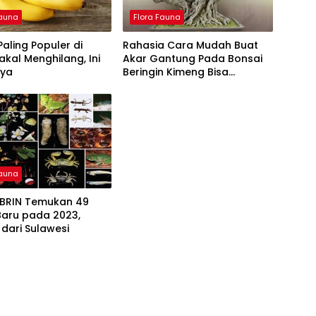
Fauna
Flora Fauna
Paling Populer di
Rahasia Cara Mudah Buat
akal Menghilang, Ini
Akar Gantung Pada Bonsai
ya
Beringin Kimeng Bisa
Dikerjakan Sendiri
Fauna
i BRIN Temukan 49
Baru pada 2023,
dari Sulawesi