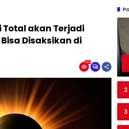
Po
Total akan Terjadi
Bisa Disaksikan di
514
2
3