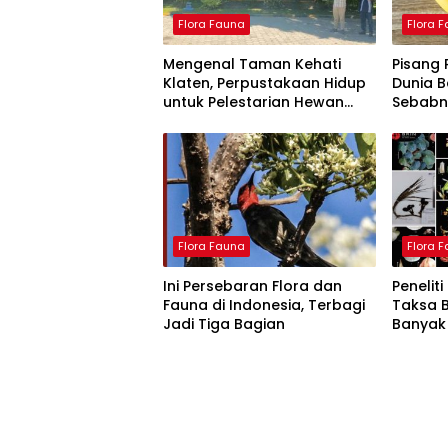
Flora Fauna
Flora 
Mengenal Taman Kehati
Pisang 
Klaten, Perpustakaan Hidup
Dunia B
untuk Pelestarian Hewan
Sebabn
dan Tumbuhan
Flora Fauna
Flora 
Ini Persebaran Flora dan
Penelit
Fauna di Indonesia, Terbagi
Taksa 
Jadi Tiga Bagian
Banyak 