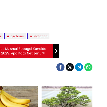
a
gerhana
Matahari
s M. Arsal Sebagai Kandidat
2029. Apa Kata Netizen….?!