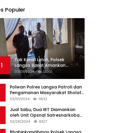
s Populer
Tak Kenal Lelah, Polsek
1
Langsa Barat Amankan
Rekapitulasi Selama12 Hari di
03/01/2024
12001
Kecamatan Baro
Polwan Polres Langsa Patroli dan
Pengamanan Masyarakat Sholat
Jumat
03/01/2024
11632
Jual Sabu, Dua IRT Diamankan
oleh Unit Opsnal Satresnarkoba
Polres Langsa
02/29/2024
9327
Bhabinkamtibmas Polsek Langsa