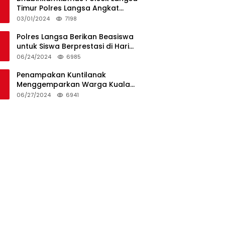
Timur Polres Langsa Angkat
Kerenda Bantu Prosesi
03/01/2024
7198
Pemakaman Warga
Polres Langsa Berikan Beasiswa
untuk Siswa Berprestasi di Hari
Bhayangkara ke-78
06/24/2024
6985
Penampakan Kuntilanak
Menggemparkan Warga Kuala
Langsa dan Btn Sungai Pauh
06/27/2024
6941