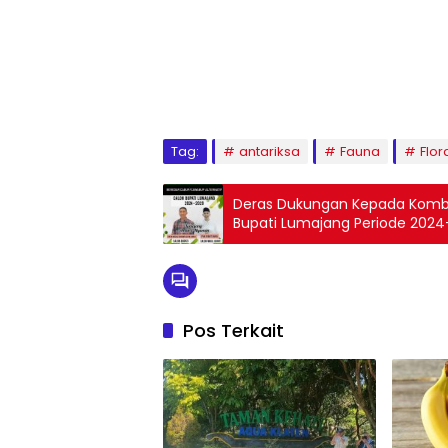
Tag:
antariksa
Fauna
Flor
Deras Dukungan Kepada Kombe
Bupati Lumajang Periode 2024-
Pos Terkait