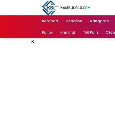
Langsung
ke
konten
Beranda
Headline
Nanggroe
Politik
Kriminal
TNI Polri
Otom
×