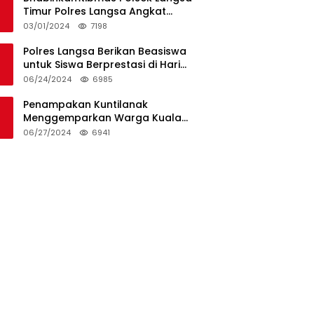
Timur Polres Langsa Angkat
Kerenda Bantu Prosesi
03/01/2024
7198
Pemakaman Warga
Polres Langsa Berikan Beasiswa
untuk Siswa Berprestasi di Hari
Bhayangkara ke-78
06/24/2024
6985
Penampakan Kuntilanak
Menggemparkan Warga Kuala
Langsa dan Btn Sungai Pauh
06/27/2024
6941