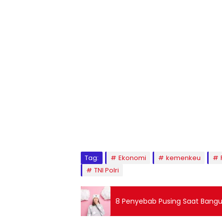
Tag:
Ekonomi
kemenkeu
TNI Polri
8 Penyebab Pusing Saat Bangu