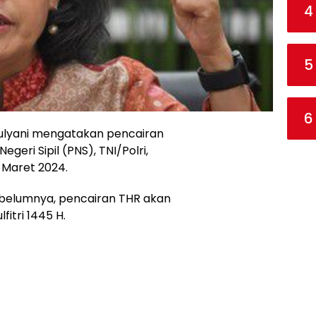
4
5
6
Mulyani mengatakan pencairan
geri Sipil (PNS), TNI/Polri,
 Maret 2024.
belumnya, pencairan THR akan
fitri 1445 H.