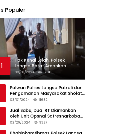
s Populer
Tak Kenal Lelah, Polsek
1
Langsa Barat Amankan
Rekapitulasi Selama12 Hari di
03/01/2024
12001
Kecamatan Baro
Polwan Polres Langsa Patroli dan
Pengamanan Masyarakat Sholat
Jumat
03/01/2024
11632
Jual Sabu, Dua IRT Diamankan
oleh Unit Opsnal Satresnarkoba
Polres Langsa
02/29/2024
9327
Bhabinkamtibmas Polsek Langsa