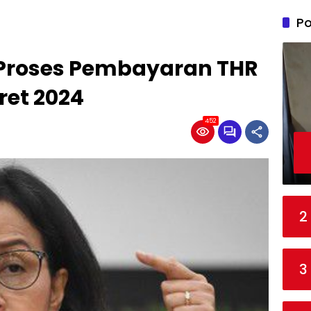
Po
t Proses Pembayaran THR
ret 2024
452
2
3