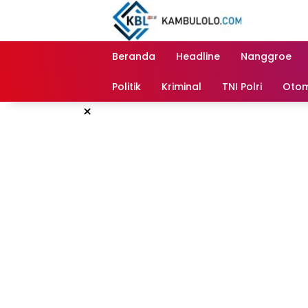
Langsung
ke
konten
Beranda
Headline
Nanggroe
Politik
Kriminal
TNI Polri
Otom
×