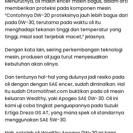
Menurutnya, oli makin encer makin bagus, dalam arti
memberikan proteksi pada komponen mesin.
“Contohnya 0W-20 proteksinya jauh lebih bagus dari
pada 0W-30, terutama pada waktu oli itu
menghadapi tekanan tinggi dan temperatur yang
tinggi, misal saat terjebak macet,” jelasnya.
Dengan kata lain, seiring perkembangan teknologi
mesin, produsen oli juga turut menyesuaikan
kebutuhan akan olinya.
Dan tentunya hal-hal yang dulunya jadi resiko pada
oli dengan dengan SAE encer, sudah diminalkan. Hal
itu sudah Otomotifnet.com buktikan pada oli mesin
keluaran Wealthy, yaki Apogeo SAE 0W-30. Oli ini
kami uji coba tingkat penguapannya pada Suzuki
Ertiga Dreza GS AT, yang mana spek oli standarnya
menggunakan SAE 5W-30.
Nah, setelah oli Wealthy Apogeo 0W-30 ini kami