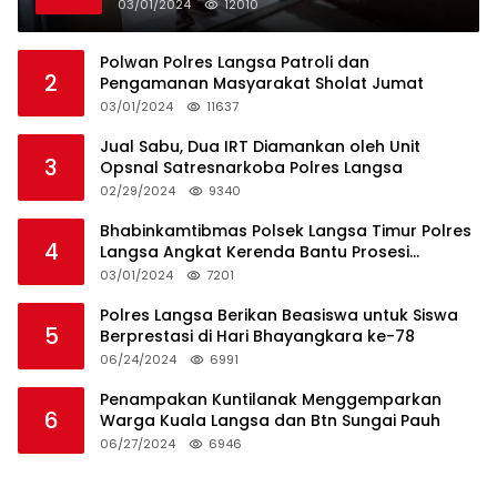
Kecamatan Baro
03/01/2024
12010
Polwan Polres Langsa Patroli dan
2
Pengamanan Masyarakat Sholat Jumat
03/01/2024
11637
Jual Sabu, Dua IRT Diamankan oleh Unit
3
Opsnal Satresnarkoba Polres Langsa
02/29/2024
9340
Bhabinkamtibmas Polsek Langsa Timur Polres
4
Langsa Angkat Kerenda Bantu Prosesi
Pemakaman Warga
03/01/2024
7201
Polres Langsa Berikan Beasiswa untuk Siswa
5
Berprestasi di Hari Bhayangkara ke-78
06/24/2024
6991
Penampakan Kuntilanak Menggemparkan
6
Warga Kuala Langsa dan Btn Sungai Pauh
06/27/2024
6946