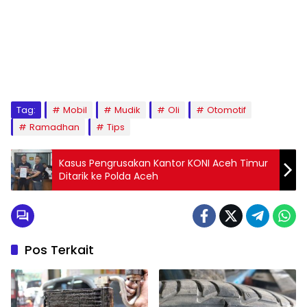
Tag:
Mobil
Mudik
Oli
Otomotif
Ramadhan
Tips
Kasus Pengrusakan Kantor KONI Aceh Timur
Ditarik ke Polda Aceh
Pos Terkait