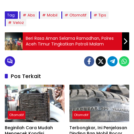
Tag:
Abs
Mobil
Otomotif
Tips
Veloz
Beri Rasa Aman Selama Ramadhan, Polres
Aceh Timur Tingkatkan Patroli Malam
Pos Terkait
Otomotif
Otomotif
Beginilah Cara Mudah
Terbongkar, Ini Penjelasan
Mengecek Kondisi
Dinding Ban Mobil Bocor