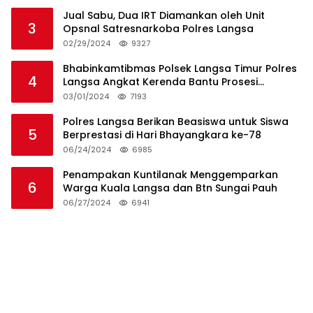
Jual Sabu, Dua IRT Diamankan oleh Unit
3
Opsnal Satresnarkoba Polres Langsa
02/29/2024
9327
Bhabinkamtibmas Polsek Langsa Timur Polres
4
Langsa Angkat Kerenda Bantu Prosesi
Pemakaman Warga
03/01/2024
7193
Polres Langsa Berikan Beasiswa untuk Siswa
5
Berprestasi di Hari Bhayangkara ke-78
06/24/2024
6985
Penampakan Kuntilanak Menggemparkan
6
Warga Kuala Langsa dan Btn Sungai Pauh
06/27/2024
6941