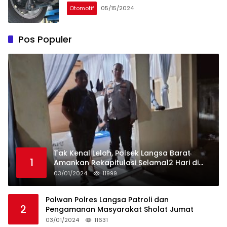
Otomotif
05/15/2024
Pos Populer
Tak Kenal Lelah, Polsek Langsa Barat
1
Amankan Rekapitulasi Selama12 Hari di
Kecamatan Baro
03/01/2024
11999
Polwan Polres Langsa Patroli dan
2
Pengamanan Masyarakat Sholat Jumat
03/01/2024
11631