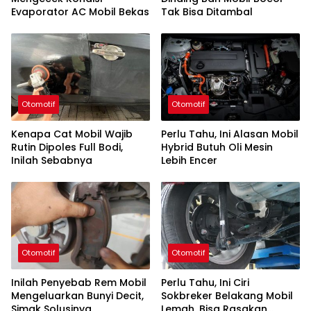
Evaporator AC Mobil Bekas
Tak Bisa Ditambal
Otomotif
Otomotif
Kenapa Cat Mobil Wajib
Perlu Tahu, Ini Alasan Mobil
Rutin Dipoles Full Bodi,
Hybrid Butuh Oli Mesin
Inilah Sebabnya
Lebih Encer
Otomotif
Otomotif
Inilah Penyebab Rem Mobil
Perlu Tahu, Ini Ciri
Mengeluarkan Bunyi Decit,
Sokbreker Belakang Mobil
Simak Solusinya
Lemah, Bisa Rasakan