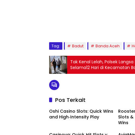
Tag:
Badut
Banda Aceh
H
Tak Kenal Lelah, Polsek Langsa
Selama12 Hari di Kecamatan B
Pos Terkait
Oshi Casino Slots: Quick Wins
Rooster
and High‑Intensity Play
Slots &
Wins
Casinova: Quick‑Hit Slots y
AviaMa