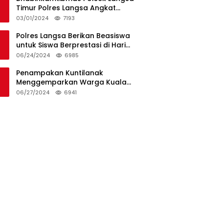
Timur Polres Langsa Angkat
Kerenda Bantu Prosesi
03/01/2024
7193
Pemakaman Warga
Polres Langsa Berikan Beasiswa
untuk Siswa Berprestasi di Hari
Bhayangkara ke-78
06/24/2024
6985
Penampakan Kuntilanak
Menggemparkan Warga Kuala
Langsa dan Btn Sungai Pauh
06/27/2024
6941