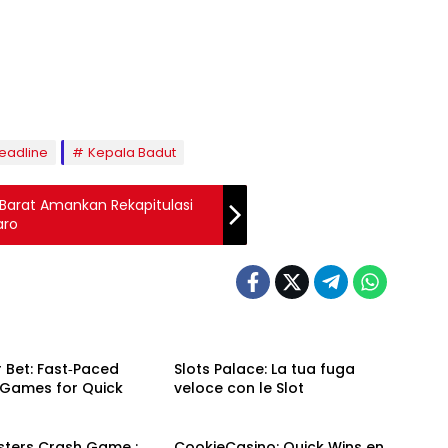
eadline
Kepala Badut
 Barat Amankan Rekapitulasi
aro
 Bet: Fast‑Paced
Slots Palace: La tua fuga
 Games for Quick
veloce con le Slot
sters Crash Game :
CookieCasino: Quick Wins en