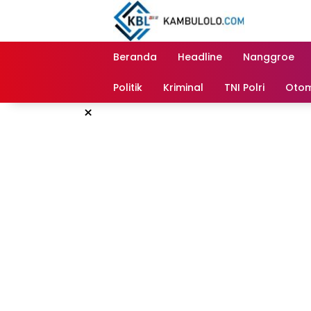
Langsung
ke
konten
Beranda
Headline
Nanggroe
Politik
Kriminal
TNI Polri
Otom
×