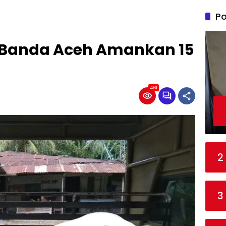
Po
 Banda Aceh Amankan 15
461
2
3