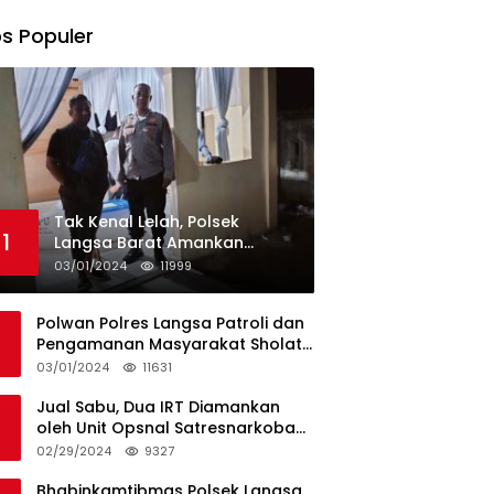
s Populer
Tak Kenal Lelah, Polsek
1
Langsa Barat Amankan
Rekapitulasi Selama12 Hari di
03/01/2024
11999
Kecamatan Baro
Polwan Polres Langsa Patroli dan
Pengamanan Masyarakat Sholat
Jumat
03/01/2024
11631
Jual Sabu, Dua IRT Diamankan
oleh Unit Opsnal Satresnarkoba
Polres Langsa
02/29/2024
9327
Bhabinkamtibmas Polsek Langsa